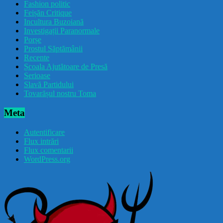
Fashion politic
Feișăn Critique
Incultura Buzoiană
Investigații Paranormale
Porșe
Prostul Săptămânii
Recente
Școala Ajutătoare de Presă
Serioase
Slavă Partidului
Tovarășul nostru Toma
Meta
Autentificare
Flux intrări
Flux comentarii
WordPress.org