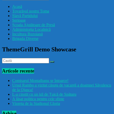
drăcușorulbuzoian
Acasă
Tovarășul nostru Toma
Slavă Partidului
Serioase
Școala Ajutătoare de Presă
Administrația Localnică
Incultura Buzoiană
Brigada Diverse
ThemeGrill Demo Showcase
Articole recente
Comisarul Montalbanu se întoarce!
Ursul Rambo a vizitat căsuța de vacanță a doamnei Săvulescu
de la Ojasca!
L-a cinstit cu un kil de Țuică de Spătaru
A lăsat politica pentru cele sfinte
Vioreta de la Stadionul Gloria
Arhive