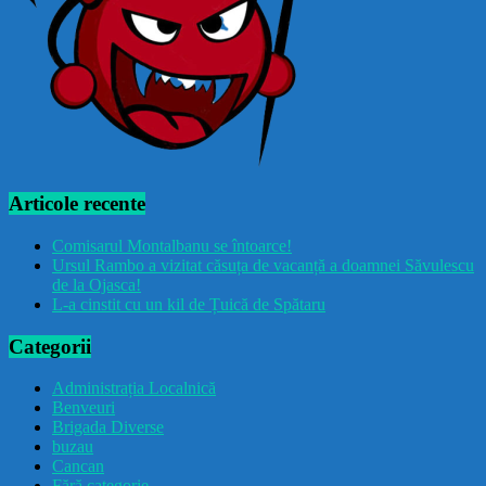
Articole recente
Comisarul Montalbanu se întoarce!
Ursul Rambo a vizitat căsuța de vacanță a doamnei Săvulescu
de la Ojasca!
L-a cinstit cu un kil de Țuică de Spătaru
Categorii
Administrația Localnică
Benveuri
Brigada Diverse
buzau
Cancan
Fără categorie