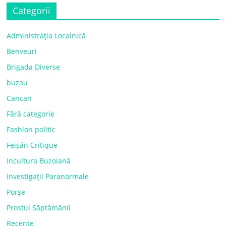
Categorii
Administrația Localnică
Benveuri
Brigada Diverse
buzau
Cancan
Fără categorie
Fashion politic
Feișăn Critique
Incultura Buzoiană
Investigații Paranormale
Porșe
Prostul Săptămânii
Recente