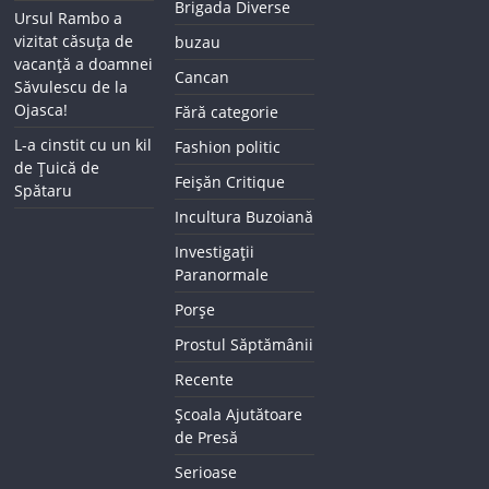
Brigada Diverse
Ursul Rambo a
vizitat căsuța de
buzau
vacanță a doamnei
Cancan
Săvulescu de la
Ojasca!
Fără categorie
L-a cinstit cu un kil
Fashion politic
de Țuică de
Feișăn Critique
Spătaru
Incultura Buzoiană
Investigații
Paranormale
Porșe
Prostul Săptămânii
Recente
Școala Ajutătoare
de Presă
Serioase