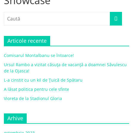
Showcase
Articole recente
Comisarul Montalbanu se întoarce!
Ursul Rambo a vizitat căsuța de vacanță a doamnei Săvulescu
de la Ojasca!
L-a cinstit cu un kil de Țuică de Spătaru
A lăsat politica pentru cele sfinte
Vioreta de la Stadionul Gloria
Arhive
octombrie 2023