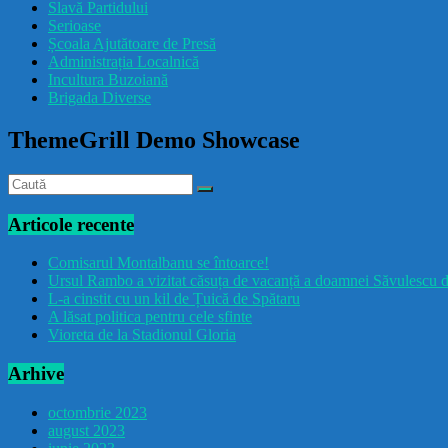
Slavă Partidului
Serioase
Școala Ajutătoare de Presă
Administrația Localnică
Incultura Buzoiană
Brigada Diverse
ThemeGrill Demo Showcase
Articole recente
Comisarul Montalbanu se întoarce!
Ursul Rambo a vizitat căsuța de vacanță a doamnei Săvulescu d
L-a cinstit cu un kil de Țuică de Spătaru
A lăsat politica pentru cele sfinte
Vioreta de la Stadionul Gloria
Arhive
octombrie 2023
august 2023