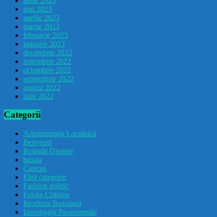
iunie 2023
mai 2023
aprilie 2023
martie 2023
februarie 2023
ianuarie 2023
decembrie 2022
noiembrie 2022
octombrie 2022
septembrie 2022
august 2022
iulie 2022
Categorii
Administrația Localnică
Benveuri
Brigada Diverse
buzau
Cancan
Fără categorie
Fashion politic
Feișăn Critique
Incultura Buzoiană
Investigații Paranormale