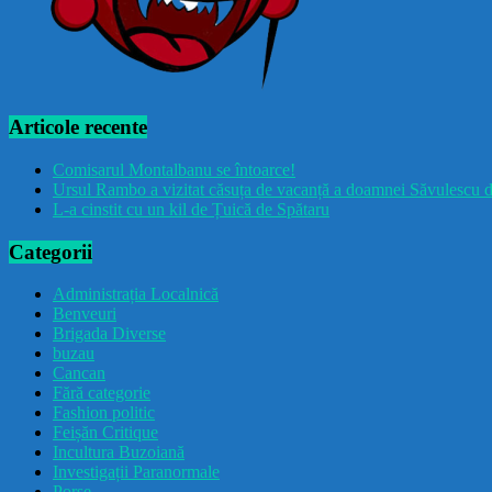
Articole recente
Comisarul Montalbanu se întoarce!
Ursul Rambo a vizitat căsuța de vacanță a doamnei Săvulescu d
L-a cinstit cu un kil de Țuică de Spătaru
Categorii
Administrația Localnică
Benveuri
Brigada Diverse
buzau
Cancan
Fără categorie
Fashion politic
Feișăn Critique
Incultura Buzoiană
Investigații Paranormale
Porșe