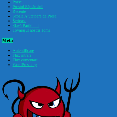
Porșe
Prostul Săptămânii
Recente
Școala Ajutătoare de Presă
Serioase
Slavă Partidului
Tovarășul nostru Toma
Meta
Autentificare
Flux intrări
Flux comentarii
WordPress.org