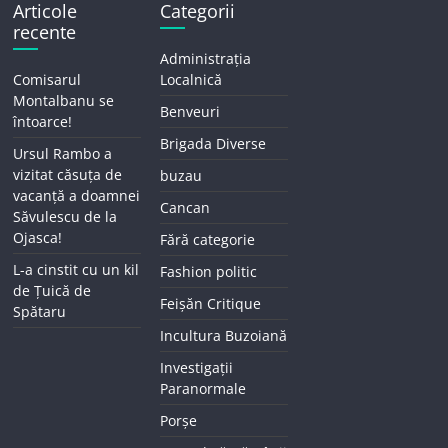
Articole
Categorii
recente
Administrația
Comisarul
Localnică
Montalbanu se
Benveuri
întoarce!
Brigada Diverse
Ursul Rambo a
vizitat căsuța de
buzau
vacanță a doamnei
Cancan
Săvulescu de la
Ojasca!
Fără categorie
L-a cinstit cu un kil
Fashion politic
de Țuică de
Feișăn Critique
Spătaru
Incultura Buzoiană
Investigații
Paranormale
Porșe