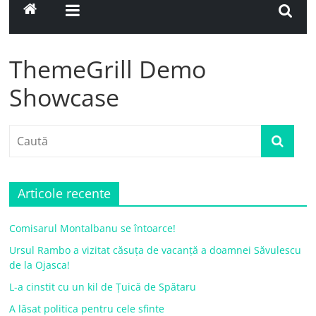
ThemeGrill Demo
Showcase
Articole recente
Comisarul Montalbanu se întoarce!
Ursul Rambo a vizitat căsuța de vacanță a doamnei Săvulescu
de la Ojasca!
L-a cinstit cu un kil de Țuică de Spătaru
A lăsat politica pentru cele sfinte