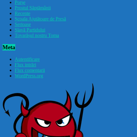
Porșe
Prostul Săptămânii
Recente
Școala Ajutătoare de Presă
Serioase
Slavă Partidului
Tovarășul nostru Toma
Meta
Autentificare
Flux intrări
Flux comentarii
WordPress.org