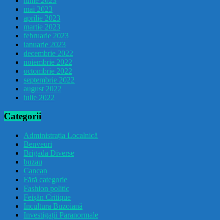
iunie 2023
mai 2023
aprilie 2023
martie 2023
februarie 2023
ianuarie 2023
decembrie 2022
noiembrie 2022
octombrie 2022
septembrie 2022
august 2022
iulie 2022
Categorii
Administrația Localnică
Benveuri
Brigada Diverse
buzau
Cancan
Fără categorie
Fashion politic
Feișăn Critique
Incultura Buzoiană
Investigații Paranormale