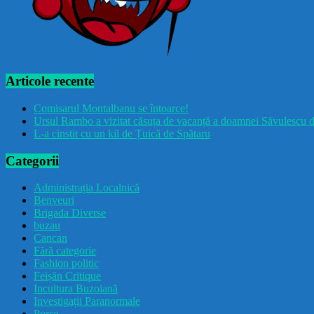
Articole recente
Comisarul Montalbanu se întoarce!
Ursul Rambo a vizitat căsuța de vacanță a doamnei Săvulescu d
L-a cinstit cu un kil de Țuică de Spătaru
Categorii
Administrația Localnică
Benveuri
Brigada Diverse
buzau
Cancan
Fără categorie
Fashion politic
Feișăn Critique
Incultura Buzoiană
Investigații Paranormale
Porșe