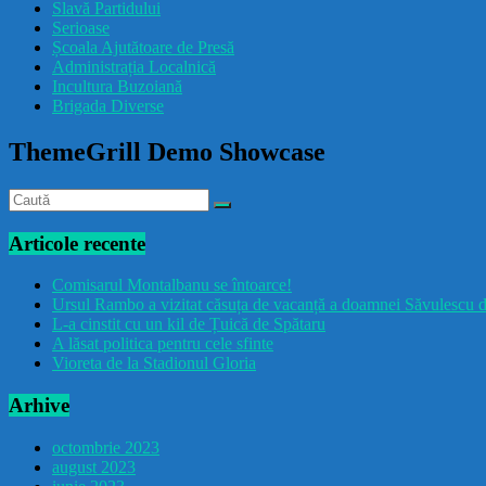
Slavă Partidului
Serioase
Școala Ajutătoare de Presă
Administrația Localnică
Incultura Buzoiană
Brigada Diverse
ThemeGrill Demo Showcase
Articole recente
Comisarul Montalbanu se întoarce!
Ursul Rambo a vizitat căsuța de vacanță a doamnei Săvulescu d
L-a cinstit cu un kil de Țuică de Spătaru
A lăsat politica pentru cele sfinte
Vioreta de la Stadionul Gloria
Arhive
octombrie 2023
august 2023