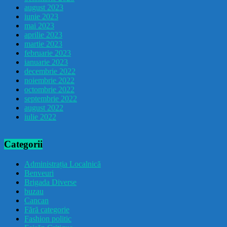
august 2023
iunie 2023
mai 2023
aprilie 2023
martie 2023
februarie 2023
ianuarie 2023
decembrie 2022
noiembrie 2022
octombrie 2022
septembrie 2022
august 2022
iulie 2022
Categorii
Administrația Localnică
Benveuri
Brigada Diverse
buzau
Cancan
Fără categorie
Fashion politic