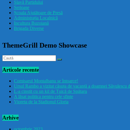
Slavă Partidului
Serioase
Școala Ajutătoare de Presă
Administrația Localnică
Incultura Buzoiană
Brigada Diverse
ThemeGrill Demo Showcase
Articole recente
Comisarul Montalbanu se întoarce!
Ursul Rambo a vizitat căsuța de vacanță a doamnei Săvulescu d
L-a cinstit cu un kil de Țuică de Spătaru
A lăsat politica pentru cele sfinte
Vioreta de la Stadionul Gloria
Arhive
octombrie 2023