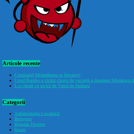
Articole recente
Comisarul Montalbanu se întoarce!
Ursul Rambo a vizitat căsuța de vacanță a doamnei Săvulescu d
L-a cinstit cu un kil de Țuică de Spătaru
Categorii
Administrația Localnică
Benveuri
Brigada Diverse
buzau