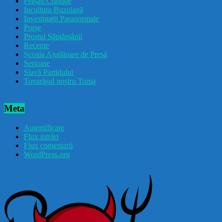
Feișăn Critique
Incultura Buzoiană
Investigații Paranormale
Porșe
Prostul Săptămânii
Recente
Școala Ajutătoare de Presă
Serioase
Slavă Partidului
Tovarășul nostru Toma
Meta
Autentificare
Flux intrări
Flux comentarii
WordPress.org