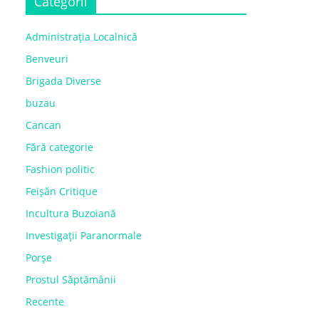
Categorii
Administrația Localnică
Benveuri
Brigada Diverse
buzau
Cancan
Fără categorie
Fashion politic
Feișăn Critique
Incultura Buzoiană
Investigații Paranormale
Porșe
Prostul Săptămânii
Recente