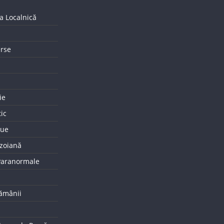
a Localnică
erse
ie
tic
que
uzoiană
 Paranormale
tămânii