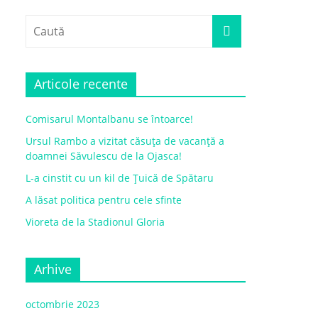
Articole recente
Comisarul Montalbanu se întoarce!
Ursul Rambo a vizitat căsuța de vacanță a
doamnei Săvulescu de la Ojasca!
L-a cinstit cu un kil de Țuică de Spătaru
A lăsat politica pentru cele sfinte
Vioreta de la Stadionul Gloria
Arhive
octombrie 2023