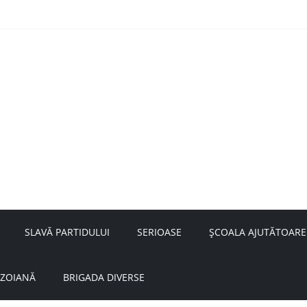
nță a doamnei Săvulescu de la Ojasca!
aru
SLAVĂ PARTIDULUI
SERIOASE
ȘCOALA AJUTĂTOARE
UZOIANĂ
BRIGADA DIVERSE