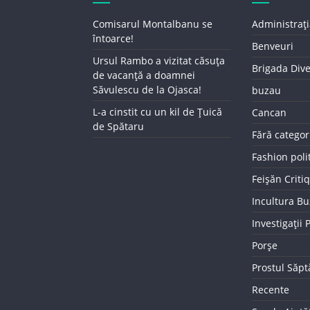
Comisarul Montalbanu se
Administrați
întoarce!
Benveuri
Ursul Rambo a vizitat căsuța
Brigada Div
de vacanță a doamnei
Săvulescu de la Ojasca!
buzau
L-a cinstit cu un kil de Țuică
Cancan
de Spătaru
Fără categor
Fashion poli
Feișăn Criti
Incultura B
Investigații
Porșe
Prostul Săp
Recente