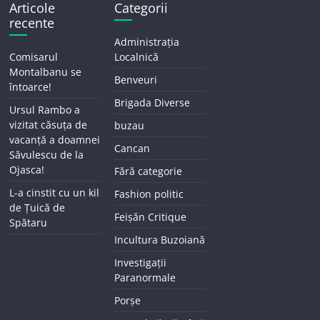
Articole
Categorii
recente
Administrația
Comisarul
Localnică
Montalbanu se
Benveuri
întoarce!
Brigada Diverse
Ursul Rambo a
vizitat căsuța de
buzau
vacanță a doamnei
Cancan
Săvulescu de la
Ojasca!
Fără categorie
L-a cinstit cu un kil
Fashion politic
de Țuică de
Feișăn Critique
Spătaru
Incultura Buzoiană
Investigații
Paranormale
Porșe