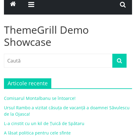
ThemeGrill Demo
Showcase
Articole recente
Comisarul Montalbanu se întoarce!
Ursul Rambo a vizitat căsuța de vacanță a doamnei Săvulescu
de la Ojasca!
L-a cinstit cu un kil de Țuică de Spătaru
A lăsat politica pentru cele sfinte