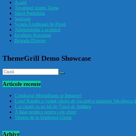
Acasă
Tovarășul nostru Toma
Slavă Partidului
Serioase
Școala Ajutătoare de Presă
Administrația Localnică
Incultura Buzoiană
Brigada Diverse
ThemeGrill Demo Showcase
Articole recente
Comisarul Montalbanu se întoarce!
Ursul Rambo a vizitat căsuța de vacanță a doamnei Săvulescu d
L-a cinstit cu un kil de Țuică de Spătaru
A lăsat politica pentru cele sfinte
Vioreta de la Stadionul Gloria
Arhive