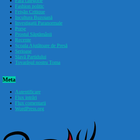
Fără categorie
Fashion politic
Feișăn Critique
Incultura Buzoiană
Investigații Paranormale
Porșe
Prostul Săptămânii
Recente
Școala Ajutătoare de Presă
Serioase
Slavă Partidului
Tovarășul nostru Toma
Meta
Autentificare
Flux intrări
Flux comentarii
WordPress.org