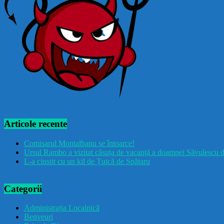
Articole recente
Comisarul Montalbanu se întoarce!
Ursul Rambo a vizitat căsuța de vacanță a doamnei Săvulescu d
L-a cinstit cu un kil de Țuică de Spătaru
Categorii
Administrația Localnică
Benveuri