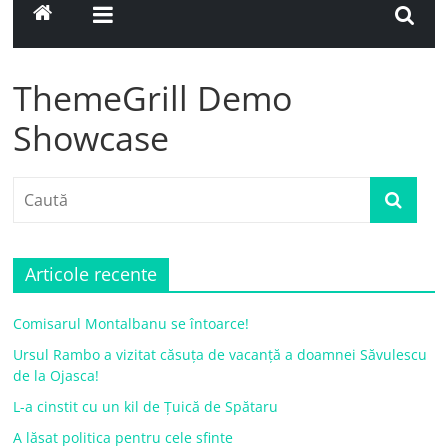
ThemeGrill Demo
Showcase
Articole recente
Comisarul Montalbanu se întoarce!
Ursul Rambo a vizitat căsuța de vacanță a doamnei Săvulescu
de la Ojasca!
L-a cinstit cu un kil de Țuică de Spătaru
A lăsat politica pentru cele sfinte