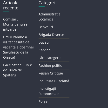
Articole
Categorii
recente
Administrația
Comisarul
Localnică
Montalbanu se
Benveuri
întoarce!
Brigada Diverse
Ursul Rambo a
vizitat căsuța de
buzau
vacanță a doamnei
Cancan
Săvulescu de la
Ojasca!
Fără categorie
L-a cinstit cu un kil
Fashion politic
de Țuică de
Feișăn Critique
Spătaru
Incultura Buzoiană
Investigații
Paranormale
Porșe