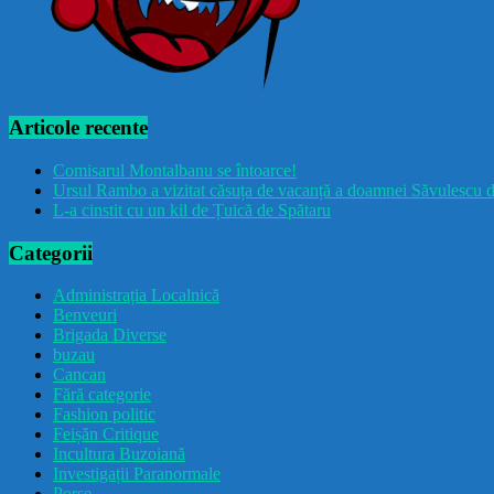
Articole recente
Comisarul Montalbanu se întoarce!
Ursul Rambo a vizitat căsuța de vacanță a doamnei Săvulescu d
L-a cinstit cu un kil de Țuică de Spătaru
Categorii
Administrația Localnică
Benveuri
Brigada Diverse
buzau
Cancan
Fără categorie
Fashion politic
Feișăn Critique
Incultura Buzoiană
Investigații Paranormale
Porșe