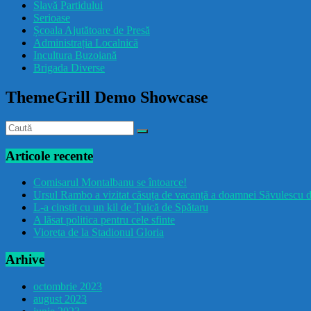
Slavă Partidului
Serioase
Școala Ajutătoare de Presă
Administrația Localnică
Incultura Buzoiană
Brigada Diverse
ThemeGrill Demo Showcase
Articole recente
Comisarul Montalbanu se întoarce!
Ursul Rambo a vizitat căsuța de vacanță a doamnei Săvulescu d
L-a cinstit cu un kil de Țuică de Spătaru
A lăsat politica pentru cele sfinte
Vioreta de la Stadionul Gloria
Arhive
octombrie 2023
august 2023