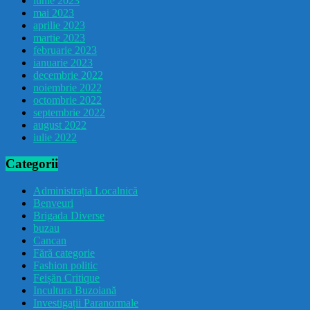
iunie 2023
mai 2023
aprilie 2023
martie 2023
februarie 2023
ianuarie 2023
decembrie 2022
noiembrie 2022
octombrie 2022
septembrie 2022
august 2022
iulie 2022
Categorii
Administrația Localnică
Benveuri
Brigada Diverse
buzau
Cancan
Fără categorie
Fashion politic
Feișăn Critique
Incultura Buzoiană
Investigații Paranormale