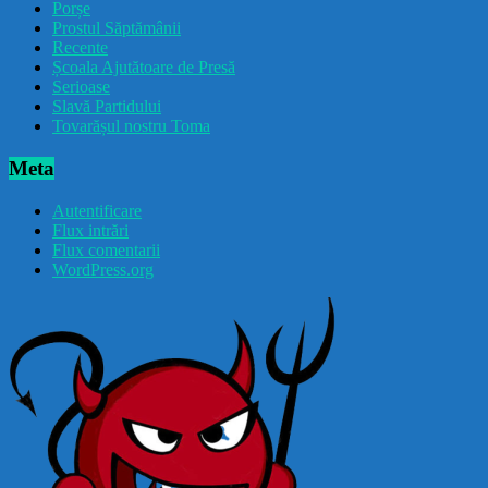
Porșe
Prostul Săptămânii
Recente
Școala Ajutătoare de Presă
Serioase
Slavă Partidului
Tovarășul nostru Toma
Meta
Autentificare
Flux intrări
Flux comentarii
WordPress.org