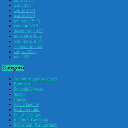
iunie 2023
mai 2023
aprilie 2023
martie 2023
februarie 2023
ianuarie 2023
decembrie 2022
noiembrie 2022
octombrie 2022
septembrie 2022
august 2022
iulie 2022
Categorii
Administrația Localnică
Benveuri
Brigada Diverse
buzau
Cancan
Fără categorie
Fashion politic
Feișăn Critique
Incultura Buzoiană
Investigații Paranormale