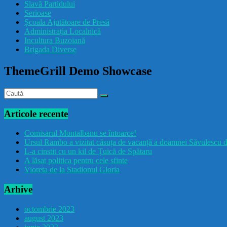
Slavă Partidului
Serioase
Școala Ajutătoare de Presă
Administrația Localnică
Incultura Buzoiană
Brigada Diverse
ThemeGrill Demo Showcase
Articole recente
Comisarul Montalbanu se întoarce!
Ursul Rambo a vizitat căsuța de vacanță a doamnei Săvulescu d
L-a cinstit cu un kil de Țuică de Spătaru
A lăsat politica pentru cele sfinte
Vioreta de la Stadionul Gloria
Arhive
octombrie 2023
august 2023