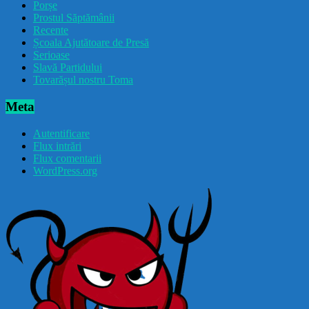
Porșe
Prostul Săptămânii
Recente
Școala Ajutătoare de Presă
Serioase
Slavă Partidului
Tovarășul nostru Toma
Meta
Autentificare
Flux intrări
Flux comentarii
WordPress.org