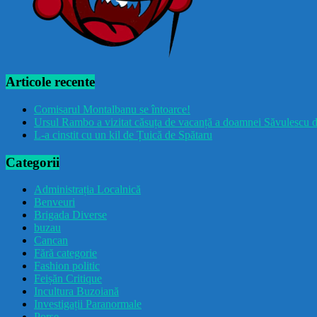
Articole recente
Comisarul Montalbanu se întoarce!
Ursul Rambo a vizitat căsuța de vacanță a doamnei Săvulescu d
L-a cinstit cu un kil de Țuică de Spătaru
Categorii
Administrația Localnică
Benveuri
Brigada Diverse
buzau
Cancan
Fără categorie
Fashion politic
Feișăn Critique
Incultura Buzoiană
Investigații Paranormale
Porșe