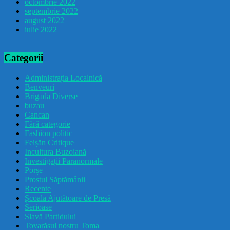
octombrie 2022
septembrie 2022
august 2022
iulie 2022
Categorii
Administrația Localnică
Benveuri
Brigada Diverse
buzau
Cancan
Fără categorie
Fashion politic
Feișăn Critique
Incultura Buzoiană
Investigații Paranormale
Porșe
Prostul Săptămânii
Recente
Școala Ajutătoare de Presă
Serioase
Slavă Partidului
Tovarășul nostru Toma