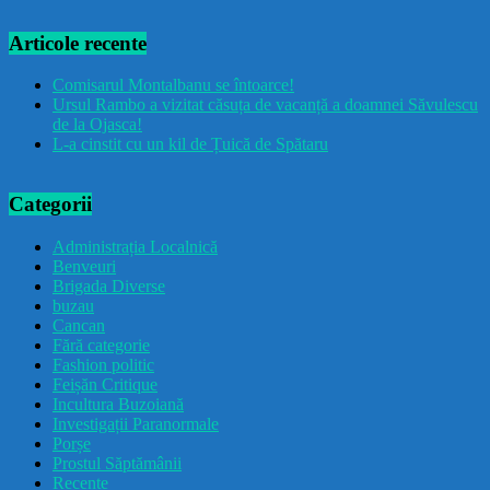
Articole recente
Comisarul Montalbanu se întoarce!
Ursul Rambo a vizitat căsuța de vacanță a doamnei Săvulescu
de la Ojasca!
L-a cinstit cu un kil de Țuică de Spătaru
Categorii
Administrația Localnică
Benveuri
Brigada Diverse
buzau
Cancan
Fără categorie
Fashion politic
Feișăn Critique
Incultura Buzoiană
Investigații Paranormale
Porșe
Prostul Săptămânii
Recente