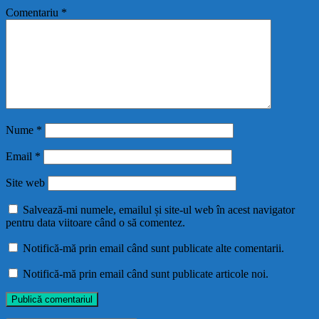
Comentariu
*
Nume
*
Email
*
Site web
Salvează-mi numele, emailul și site-ul web în acest navigator
pentru data viitoare când o să comentez.
Notifică-mă prin email când sunt publicate alte comentarii.
Notifică-mă prin email când sunt publicate articole noi.