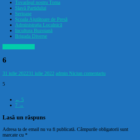
Tovarășul nostru Toma
drăcușorulbuzoian
Slavă Partidului
Serioase
Școala Ajutătoare de Presă
Administrația Localnică
Incultura Buzoiană
Brigada Diverse
Brigada Diverse
6
31 iulie 2022
31 iulie 2022
admin
Niciun comentariu
5
←
5
7
→
Lasă un răspuns
Adresa ta de email nu va fi publicată.
Câmpurile obligatorii sunt
marcate cu
*