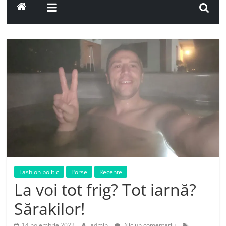
Fashion politic
Porșe
Recente
La voi tot frig? Tot iarnă?
Sărakilor!
14 noiembrie 2022
admin
Niciun comentariu