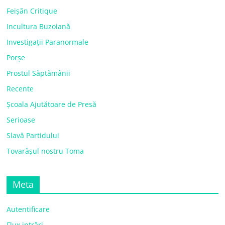
Feișăn Critique
Incultura Buzoiană
Investigații Paranormale
Porșe
Prostul Săptămânii
Recente
Școala Ajutătoare de Presă
Serioase
Slavă Partidului
Tovarășul nostru Toma
Meta
Autentificare
Flux intrări