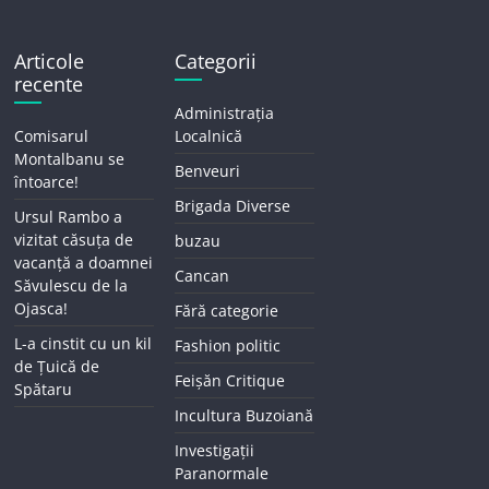
Articole
Categorii
recente
Administrația
Comisarul
Localnică
Montalbanu se
Benveuri
întoarce!
Brigada Diverse
Ursul Rambo a
vizitat căsuța de
buzau
vacanță a doamnei
Cancan
Săvulescu de la
Ojasca!
Fără categorie
L-a cinstit cu un kil
Fashion politic
de Țuică de
Feișăn Critique
Spătaru
Incultura Buzoiană
Investigații
Paranormale