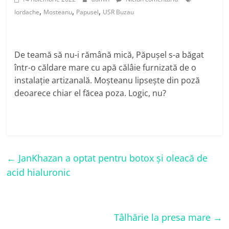
,
,
,
Iordache
Mosteanu
Papusel
USR Buzau
De teamă să nu-i rămână mică, Păpușel s-a băgat
într-o căldare mare cu apă călâie furnizată de o
instalație artizanală. Moșteanu lipsește din poză
deoarece chiar el făcea poza. Logic, nu?
←
JanKhazan a optat pentru botox și oleacă de
acid hialuronic
Tâlhărie la presa mare
→