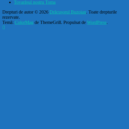
Tovarășul nostru Toma
Drepturi de autor © 2026
Drăcușorul Buzoian
. Toate drepturile
rezervate.
Temă:
ColorMag
de ThemeGrill. Propulsat de
WordPress
.