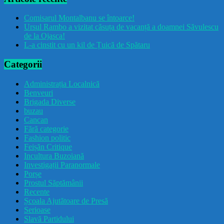
Comisarul Montalbanu se întoarce!
Ursul Rambo a vizitat căsuța de vacanță a doamnei Săvulescu
de la Ojasca!
L-a cinstit cu un kil de Țuică de Spătaru
Categorii
Administrația Localnică
Benveuri
Brigada Diverse
buzau
Cancan
Fără categorie
Fashion politic
Feișăn Critique
Incultura Buzoiană
Investigații Paranormale
Porșe
Prostul Săptămânii
Recente
Școala Ajutătoare de Presă
Serioase
Slavă Partidului