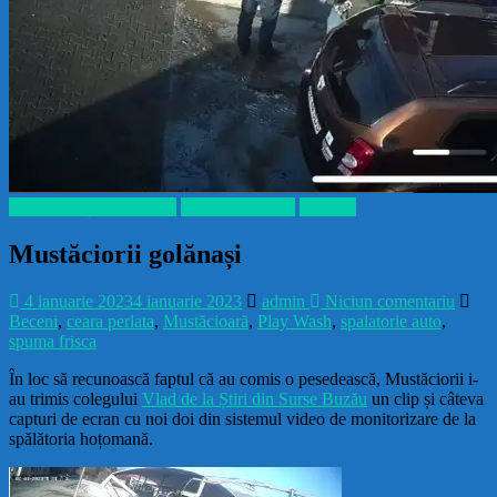
Administrația Localnică
Brigada Diverse
Recente
Mustăciorii golănași
4 ianuarie 2023
4 ianuarie 2023
admin
Niciun comentariu
Beceni
,
ceara perlata
,
Mustăcioară
,
Play Wash
,
spalatorie auto
,
spuma frisca
În loc să recunoască faptul că au comis o pesedească, Mustăciorii i-
au trimis colegului
Vlad de la Știri din Surse Buzău
un clip și câteva
capturi de ecran cu noi doi din sistemul video de monitorizare de la
spălătoria hoțomană.