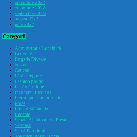
noiembrie 2022
octombrie 2022
septembrie 2022
august 2022
iulie 2022
Categorii
Administrația Localnică
Benveuri
Brigada Diverse
buzau
Cancan
Fără categorie
Fashion politic
Feișăn Critique
Incultura Buzoiană
Investigații Paranormale
Porșe
Prostul Săptămânii
Recente
Școala Ajutătoare de Presă
Serioase
Slavă Partidului
Tovarășul nostru Toma