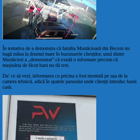
În tentativa de a demonstra că familia Mustăcioară din Beceni nu
bagă mâna la drumul mare în buzunarele clienților, unul dintre
Mustăciori a „demonstrat” că există o informare precum că
mașinăria de făcut bani nu dă rest.
Da’ ce să vezi, informarea cu pricina a fost montată pe ușa de la
camera tehnică, adică în spatele panoului unde clienții introduc banii
cash.