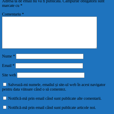
Adresa ta de email nu va fi publicată.
Câmpurile obligatorii sunt
marcate cu
*
Comentariu
*
Nume
*
Email
*
Site web
Salvează-mi numele, emailul și site-ul web în acest navigator
pentru data viitoare când o să comentez.
Notifică-mă prin email când sunt publicate alte comentarii.
Notifică-mă prin email când sunt publicate articole noi.