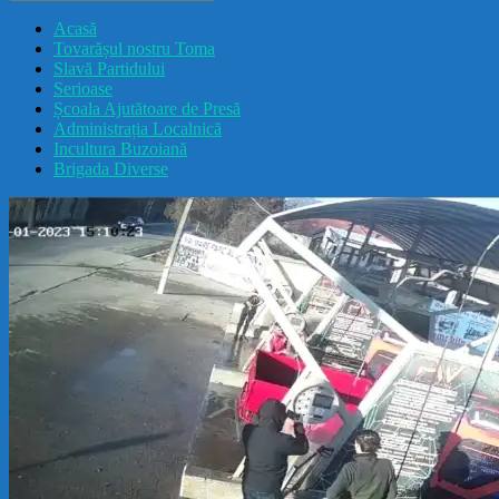
drăcușorulbuzoian
Acasă
Tovarășul nostru Toma
Slavă Partidului
Serioase
Școala Ajutătoare de Presă
Administrația Localnică
Incultura Buzoiană
Brigada Diverse