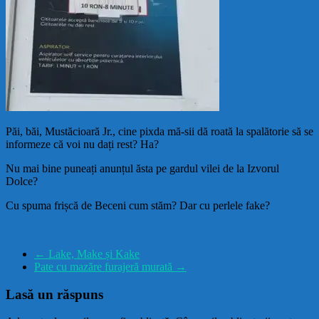
Păi, băi, Mustăcioară Jr., cine pixda mă-sii dă roată la spalătorie să se
informeze că voi nu dați rest? Ha?
Nu mai bine puneați anunțul ăsta pe gardul vilei de la Izvorul
Dolce?
Cu spuma frișcă de Beceni cum stăm? Dar cu perlele fake?
←
Lake, Make și Kake
Pate cu mazăre furajeră murată
→
Lasă un răspuns