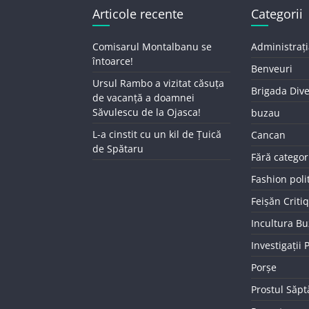
Articole recente
Categorii
Comisarul Montalbanu se
Administrați
întoarce!
Benveuri
Ursul Rambo a vizitat căsuța
Brigada Div
de vacanță a doamnei
Săvulescu de la Ojasca!
buzau
L-a cinstit cu un kil de Țuică
Cancan
de Spătaru
Fără categor
Fashion poli
Feișăn Criti
Incultura B
Investigații
Porșe
Prostul Săp