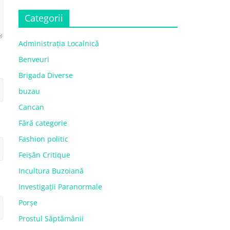
Categorii
Administrația Localnică
Benveuri
Brigada Diverse
buzau
Cancan
Fără categorie
Fashion politic
Feișăn Critique
Incultura Buzoiană
Investigații Paranormale
Porșe
Prostul Săptămânii