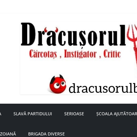
nță a doamnei Săvulescu de la Ojasca!
aru
A
SLAVĂ PARTIDULUI
SERIOASE
ȘCOALA AJUTĂTOAR
UZOIANĂ
BRIGADA DIVERSE