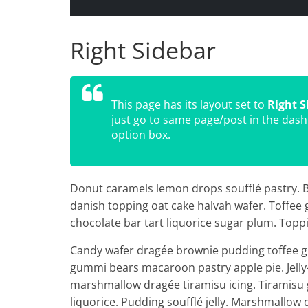
Right Sidebar
This page has its layout set to
Right S
just go to same page/post in the dash
option box.
Donut caramels lemon drops soufflé pastry. 
danish topping oat cake halvah wafer. Toffee
chocolate bar tart liquorice sugar plum. Top
Candy wafer dragée brownie pudding toffee g
gummi bears macaroon pastry apple pie. Jelly-o
marshmallow dragée tiramisu icing. Tiramisu
liquorice. Pudding soufflé jelly. Marshmallo