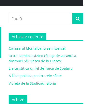
Articole recente
Comisarul Montalbanu se întoarce!
Ursul Rambo a vizitat căsuța de vacanță a
doamnei Săvulescu de la Ojasca!
L-a cinstit cu un kil de Țuică de Spătaru
A lăsat politica pentru cele sfinte
Vioreta de la Stadionul Gloria
Arhive