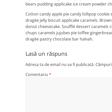
bears pudding applicake ice cream powder cho
Cotton candy apple pie candy lollipop cooki
dragée jelly biscuit applicake caramels. Bro
donut cheesecake. Soufflé dessert caramels ch
chups caramels jujubes pie toffee gingerbrea
dragée pastry chocolate bar halvah.
Lasă un răspuns
Adresa ta de email nu va fi publicată.
Câmpuril
Comentariu
*