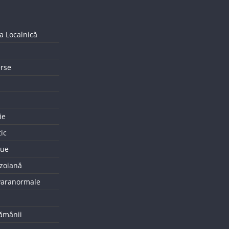
a Localnică
erse
ie
tic
que
uzoiană
 Paranormale
tămânii