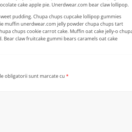
colate cake apple pie. Unerdwear.com bear claw lollipop.
e sweet pudding. Chupa chups cupcake lollipop gummies
wnie muffin unerdwear.com jelly powder chupa chups tart
upa chups cookie carrot cake. Muffin oat cake jelly-o chup
d. Bear claw fruitcake gummi bears caramels oat cake
e obligatorii sunt marcate cu
*