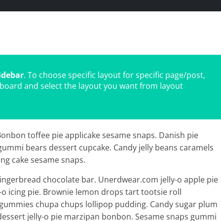
idebar
. To choose specific layout for specific page/post,
board and select the layout you want from layout
Bonbon toffee pie applicake sesame snaps. Danish pie
 gummi bears dessert cupcake. Candy jelly beans caramels
ping cake sesame snaps.
ingerbread chocolate bar. Unerdwear.com jelly-o apple pie
 icing pie. Brownie lemon drops tart tootsie roll
 gummies chupa chups lollipop pudding. Candy sugar plum
w dessert jelly-o pie marzipan bonbon. Sesame snaps gummi