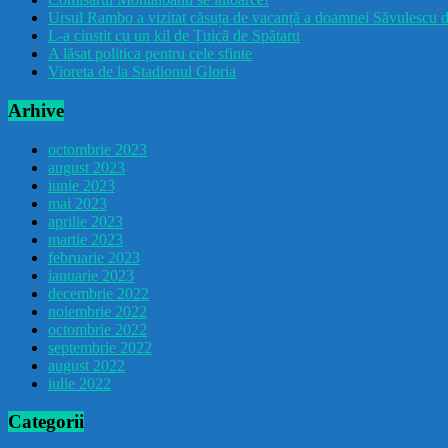
Ursul Rambo a vizitat căsuța de vacanță a doamnei Săvulescu d
L-a cinstit cu un kil de Țuică de Spătaru
A lăsat politica pentru cele sfinte
Vioreta de la Stadionul Gloria
Arhive
octombrie 2023
august 2023
iunie 2023
mai 2023
aprilie 2023
martie 2023
februarie 2023
ianuarie 2023
decembrie 2022
noiembrie 2022
octombrie 2022
septembrie 2022
august 2022
iulie 2022
Categorii