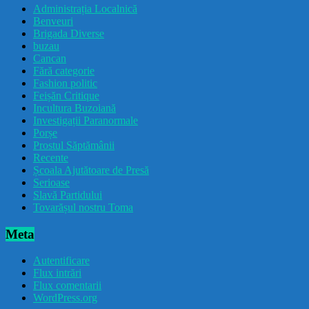
Administrația Localnică
Benveuri
Brigada Diverse
buzau
Cancan
Fără categorie
Fashion politic
Feișăn Critique
Incultura Buzoiană
Investigații Paranormale
Porșe
Prostul Săptămânii
Recente
Școala Ajutătoare de Presă
Serioase
Slavă Partidului
Tovarășul nostru Toma
Meta
Autentificare
Flux intrări
Flux comentarii
WordPress.org