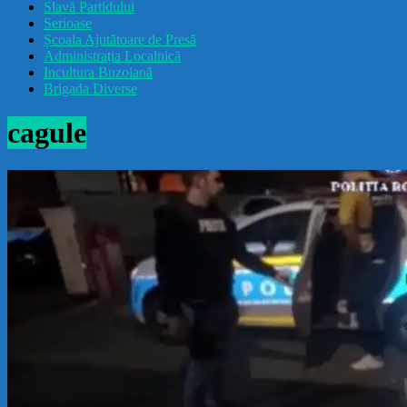
Slavă Partidului
Serioase
Școala Ajutătoare de Presă
Administrația Localnică
Incultura Buzoiană
Brigada Diverse
cagule