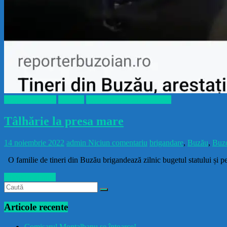
Brigada Diverse
Recente
Școala Ajutătoare de Presă
Tâlhărie la presa mare
14 noiembrie 2022
admin
Niciun comentariu
brigandare
,
Buzău
,
Buzo
O familie de tineri din Buzău brigandează zilnic bugetul statului și p
Citește mai mult
Articole recente
Comisarul Montalbanu se întoarce!