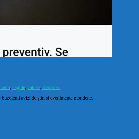
ienii
,
cagule
,
catuse
,
Reporteri
e buzoienii avizi de știri și evenimente mondene.