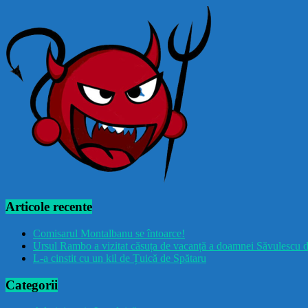
Articole recente
Comisarul Montalbanu se întoarce!
Ursul Rambo a vizitat căsuța de vacanță a doamnei Săvulescu d
L-a cinstit cu un kil de Țuică de Spătaru
Categorii