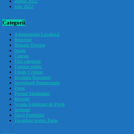
august 2022
iulie 2022
Categorii
Administrația Localnică
Benveuri
Brigada Diverse
buzau
Cancan
Fără categorie
Fashion politic
Feișăn Critique
Incultura Buzoiană
Investigații Paranormale
Porșe
Prostul Săptămânii
Recente
Școala Ajutătoare de Presă
Serioase
Slavă Partidului
Tovarășul nostru Toma