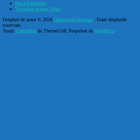
Slavă Partidului
Tovarășul nostru Toma
Drepturi de autor © 2026
Drăcușorul Buzoian
. Toate drepturile
rezervate.
Temă:
ColorMag
de ThemeGrill. Propulsat de
WordPress
.