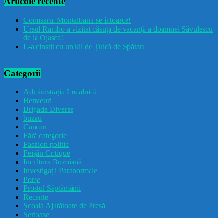
Articole recente
Comisarul Montalbanu se întoarce!
Ursul Rambo a vizitat căsuța de vacanță a doamnei Săvulescu
de la Ojasca!
L-a cinstit cu un kil de Țuică de Spătaru
Categorii
Administrația Localnică
Benveuri
Brigada Diverse
buzau
Cancan
Fără categorie
Fashion politic
Feișăn Critique
Incultura Buzoiană
Investigații Paranormale
Porșe
Prostul Săptămânii
Recente
Școala Ajutătoare de Presă
Serioase