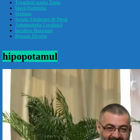
Tovarășul nostru Toma
drăcușorulbuzoian
Slavă Partidului
Serioase
Școala Ajutătoare de Presă
Administrația Localnică
Incultura Buzoiană
Brigada Diverse
hipopotamul