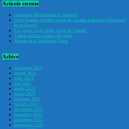
Articole recente
Comisarul Montalbanu se întoarce!
Ursul Rambo a vizitat căsuța de vacanță a doamnei Săvulescu
de la Ojasca!
L-a cinstit cu un kil de Țuică de Spătaru
A lăsat politica pentru cele sfinte
Vioreta de la Stadionul Gloria
Arhive
octombrie 2023
august 2023
iunie 2023
mai 2023
aprilie 2023
martie 2023
februarie 2023
ianuarie 2023
decembrie 2022
noiembrie 2022
octombrie 2022
septembrie 2022