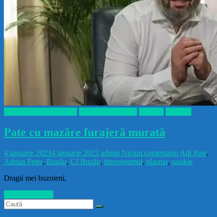
Administrația Localnică
Incultura Buzoiană
Recente
Serioase
Pate cu mazăre furajeră murată
4 ianuarie 2023
4 ianuarie 2023
admin
Niciun comentariu
Adi Pate
,
Adrian Petre
,
Buzău
,
CJ Buzău
,
hipopotamul
,
plasma
,
sarakie
Dragii mei buzoieni,
Citește mai mult