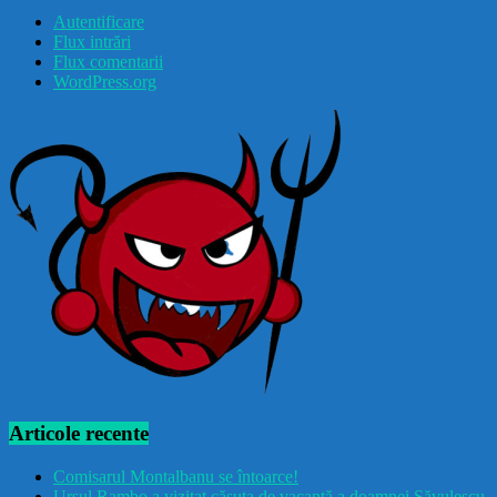
Autentificare
Flux intrări
Flux comentarii
WordPress.org
Articole recente
Comisarul Montalbanu se întoarce!
Ursul Rambo a vizitat căsuța de vacanță a doamnei Săvulescu