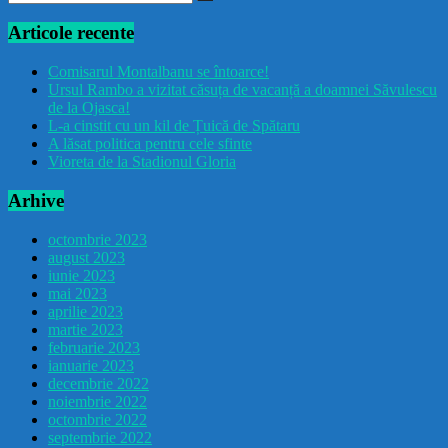
Articole recente
Comisarul Montalbanu se întoarce!
Ursul Rambo a vizitat căsuța de vacanță a doamnei Săvulescu
de la Ojasca!
L-a cinstit cu un kil de Țuică de Spătaru
A lăsat politica pentru cele sfinte
Vioreta de la Stadionul Gloria
Arhive
octombrie 2023
august 2023
iunie 2023
mai 2023
aprilie 2023
martie 2023
februarie 2023
ianuarie 2023
decembrie 2022
noiembrie 2022
octombrie 2022
septembrie 2022