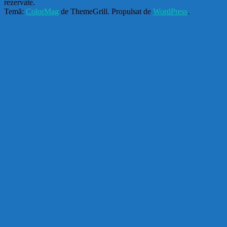
rezervate.
Temă:
ColorMag
de ThemeGrill. Propulsat de
WordPress
.