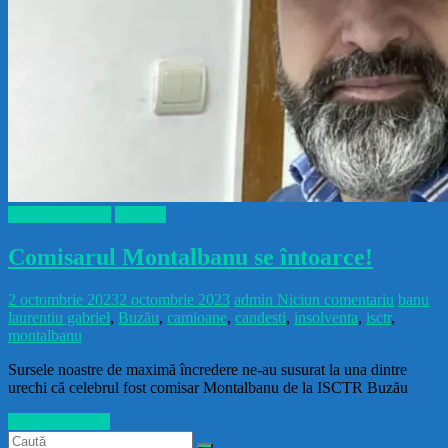
Brigada Diverse
Recente
Comisarul Montalbanu se întoarce!
2 octombrie 2023
2 octombrie 2023
admin
Niciun comentariu
banu
laurentiu gabriel
,
Buzău
,
camioane
,
candesti
,
insolventa
,
isctr
,
montalbanu
Sursele noastre de maximă încredere ne-au susurat la una dintre
urechi că celebrul fost comisar Montalbanu de la ISCTR Buzău
Citește mai mult