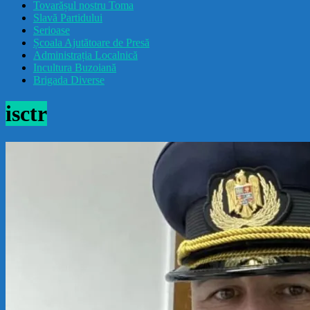
Tovarășul nostru Toma
drăcușorulbuzoian
Slavă Partidului
Serioase
Școala Ajutătoare de Presă
Administrația Localnică
Incultura Buzoiană
Brigada Diverse
isctr