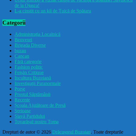
de la Ojasca!
L-a cinstit cu un kil de Țuică de Spătaru
Categorii
Administrația Localnică
Benveuri
Brigada Diverse
buzau
Cancan
Fără categorie
Fashion politic
Feișăn Critique
Incultura Buzoiană
Investigații Paranormale
Porșe
Prostul Săptămânii
Recente
Școala Ajutătoare de Presă
Serioase
Slavă Partidului
Tovarășul nostru Toma
Drepturi de autor © 2026
Drăcușorul Buzoian
. Toate drepturile