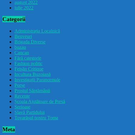
august 2022
iulie 2022
Categorii
Administrația Localnică
Benveuri
Brigada Diverse
buzau
Cancan
Fără categorie
Fashion politic
Feișăn Critique
Incultura Buzoiană
Investigații Paranormale
Porșe
Prostul Săptămânii
Recente
Școala Ajutătoare de Presă
Serioase
Slavă Partidului
Tovarășul nostru Toma
Meta