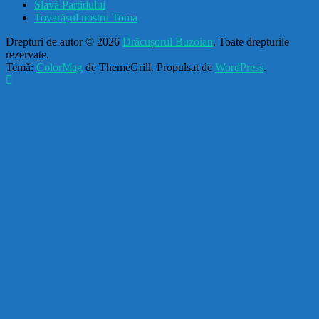
Slavă Partidului
Tovarășul nostru Toma
Drepturi de autor © 2026
Drăcușorul Buzoian
. Toate drepturile
rezervate.
Temă:
ColorMag
de ThemeGrill. Propulsat de
WordPress
.