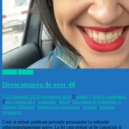
Recente
Serioase
Devoratoarea de over 40
22 februarie 2023
9 decembrie 2024
admin
Niciun comentariu
ana cristina micu
,
borderline
,
digi24
,
Facultatea de Psihologie și
Științele Educației
,
grimbovschi avramescu
,
jurnalist
,
mihaiela
avramescu
Cred că trebuie publicate poveștile persoanelor cu tulburări
pshicomportamentale grave. La fel cum trebuie să fie cunoscute și