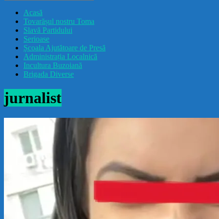
drăcușorulbuzoian
Acasă
Tovarășul nostru Toma
Slavă Partidului
Serioase
Școala Ajutătoare de Presă
Administrația Localnică
Incultura Buzoiană
Brigada Diverse
jurnalist