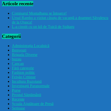
Articole recente
Comisarul Montalbanu se întoarce!
Ursul Rambo a vizitat căsuța de vacanță a doamnei Săvulescu
de la Ojasca!
L-a cinstit cu un kil de Țuică de Spătaru
Categorii
Administrația Localnică
Benveuri
Brigada Diverse
buzau
Cancan
Fără categorie
Fashion politic
Feișăn Critique
Incultura Buzoiană
Investigații Paranormale
Porșe
Prostul Săptămânii
Recente
Școala Ajutătoare de Presă
Serioase