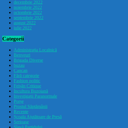
decembrie 2022
noiembrie 2022
octombrie 2022
septembrie 2022
august 2022
iulie 2022
Categorii
Administrația Localnică
Benveuri
Brigada Diverse
buzau
Cancan
Fără categorie
Fashion politic
Feișăn Critique
Incultura Buzoiană
Investigații Paranormale
Porșe
Prostul Săptămânii
Recente
Școala Ajutătoare de Presă
Serioase
Slavă Partidului