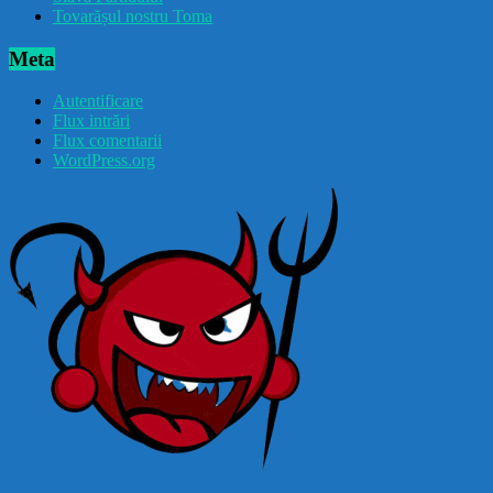
Tovarășul nostru Toma
Meta
Autentificare
Flux intrări
Flux comentarii
WordPress.org