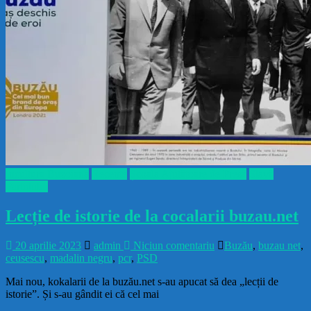
Incultura Buzoiană
Recente
Școala Ajutătoare de Presă
Slavă
Partidului
Lecție de istorie de la cocalarii buzau.net
20 aprilie 2023
admin
Niciun comentariu
Buzău
,
buzau net
,
ceusescu
,
madalin negru
,
pcr
,
PSD
Mai nou, kokalarii de la buzău.net s-au apucat să dea „lecții de
istorie”. Și s-au gândit ei că cel mai