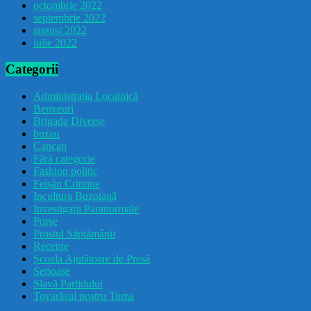
octombrie 2022
septembrie 2022
august 2022
iulie 2022
Categorii
Administrația Localnică
Benveuri
Brigada Diverse
buzau
Cancan
Fără categorie
Fashion politic
Feișăn Critique
Incultura Buzoiană
Investigații Paranormale
Porșe
Prostul Săptămânii
Recente
Școala Ajutătoare de Presă
Serioase
Slavă Partidului
Tovarășul nostru Toma