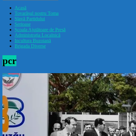
drăcușorulbuzoian
Acasă
Tovarășul nostru Toma
Slavă Partidului
Serioase
Școala Ajutătoare de Presă
Administrația Localnică
Incultura Buzoiană
Brigada Diverse
pcr