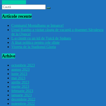
Citește mai mult
Articole recente
Comisarul Montalbanu se întoarce!
Ursul Rambo a vizitat căsuța de vacanță a doamnei Săvulescu
de la Ojasca!
L-a cinstit cu un kil de Țuică de Spătaru
A lăsat politica pentru cele sfinte
Vioreta de la Stadionul Gloria
Arhive
octombrie 2023
august 2023
iunie 2023
mai 2023
aprilie 2023
martie 2023
februarie 2023
ianuarie 2023
decembrie 2022
noiembrie 2022