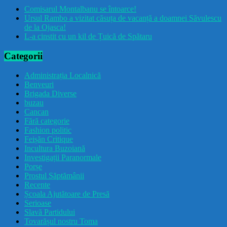
Comisarul Montalbanu se întoarce!
Ursul Rambo a vizitat căsuța de vacanță a doamnei Săvulescu
de la Ojasca!
L-a cinstit cu un kil de Țuică de Spătaru
Categorii
Administrația Localnică
Benveuri
Brigada Diverse
buzau
Cancan
Fără categorie
Fashion politic
Feișăn Critique
Incultura Buzoiană
Investigații Paranormale
Porșe
Prostul Săptămânii
Recente
Școala Ajutătoare de Presă
Serioase
Slavă Partidului
Tovarășul nostru Toma