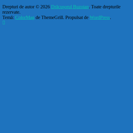
Drepturi de autor © 2026
Drăcușorul Buzoian
. Toate drepturile
rezervate.
Temă:
ColorMag
de ThemeGrill. Propulsat de
WordPress
.