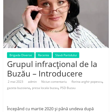
Brigada Diverse
Recente
Slavă Partidului
Grupul infracțional de la
Buzău – Introducere
,
2 mai 2023
admin
Niciun comentariu
florina arghir popescu
,
,
gazeta buzoiana
presa locala buzau
PSD Buzau
Începând cu martie 2020 și până undeva după