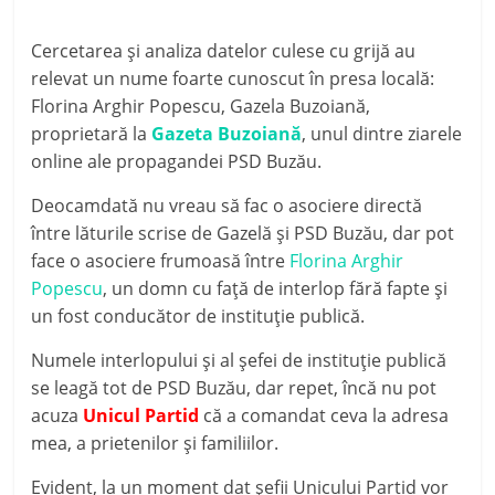
Cercetarea și analiza datelor culese cu grijă au
relevat un nume foarte cunoscut în presa locală:
Florina Arghir Popescu, Gazela Buzoiană,
proprietară la
Gazeta Buzoiană
, unul dintre ziarele
online ale propagandei PSD Buzău.
Deocamdată nu vreau să fac o asociere directă
între lăturile scrise de Gazelă și PSD Buzău, dar pot
face o asociere frumoasă între
Florina Arghir
Popescu
, un domn cu față de interlop fără fapte și
un fost conducător de instituție publică.
Numele interlopului și al șefei de instituție publică
se leagă tot de PSD Buzău, dar repet, încă nu pot
acuza
Unicul Partid
că a comandat ceva la adresa
mea, a prietenilor și familiilor.
Evident, la un moment dat șefii Unicului Partid vor