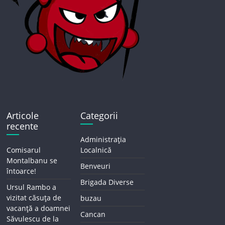
Articole
Categorii
recente
Administrația
Comisarul
Localnică
Montalbanu se
Benveuri
întoarce!
Brigada Diverse
Ursul Rambo a
vizitat căsuța de
buzau
vacanță a doamnei
Cancan
Săvulescu de la