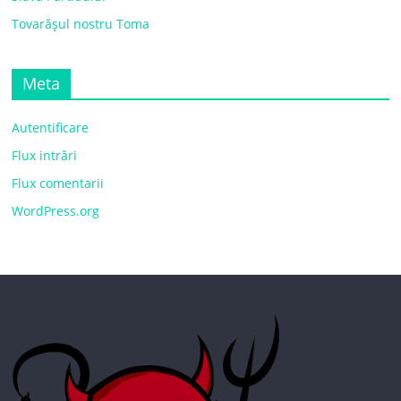
Tovarășul nostru Toma
Meta
Autentificare
Flux intrări
Flux comentarii
WordPress.org