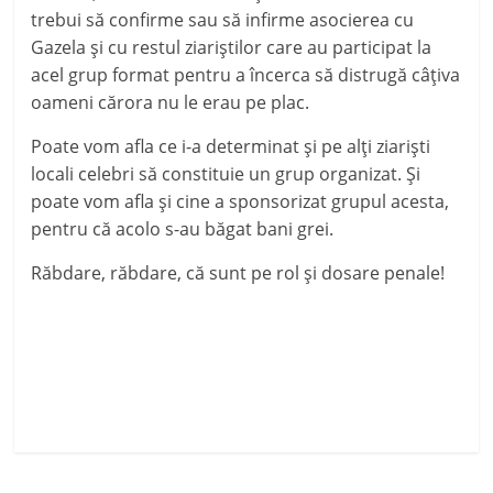
trebui să confirme sau să infirme asocierea cu
Gazela și cu restul ziariștilor care au participat la
acel grup format pentru a încerca să distrugă câțiva
oameni cărora nu le erau pe plac.
Poate vom afla ce i-a determinat și pe alți ziariști
locali celebri să constituie un grup organizat. Și
poate vom afla și cine a sponsorizat grupul acesta,
pentru că acolo s-au băgat bani grei.
Răbdare, răbdare, că sunt pe rol și dosare penale!