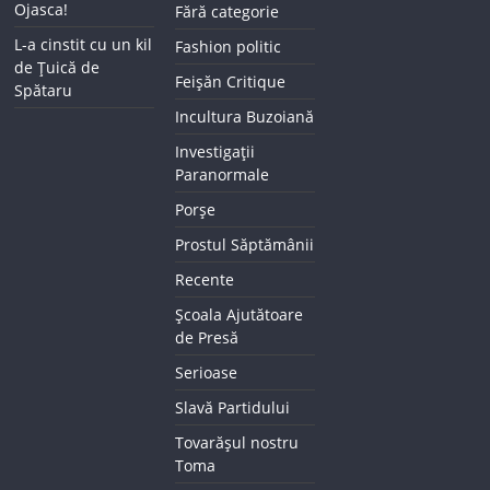
Ojasca!
Fără categorie
L-a cinstit cu un kil
Fashion politic
de Țuică de
Feișăn Critique
Spătaru
Incultura Buzoiană
Investigații
Paranormale
Porșe
Prostul Săptămânii
Recente
Școala Ajutătoare
de Presă
Serioase
Slavă Partidului
Tovarășul nostru
Toma