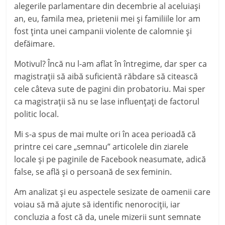
alegerile parlamentare din decembrie al aceluiași
an, eu, famila mea, prietenii mei și familiile lor am
fost ținta unei campanii violente de calomnie și
defăimare.
Motivul? Încă nu l-am aflat în întregime, dar sper ca
magistrații să aibă suficientă răbdare să citească
cele câteva sute de pagini din probatoriu. Mai sper
ca magistrații să nu se lase influențați de factorul
politic local.
Mi s-a spus de mai multe ori în acea perioadă că
printre cei care „semnau” articolele din ziarele
locale și pe paginile de Facebook neasumate, adică
false, se află și o persoană de sex feminin.
Am analizat și eu aspectele sesizate de oamenii care
voiau să mă ajute să identific nenorociții, iar
concluzia a fost că da, unele mizerii sunt semnate